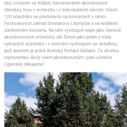
dnů cvičením ve třídách, navnímáváním akordeonové
literatury, hrou v orchestru i v individuálních lekcích. Všech
120 účastníků se představilo na koncertech v rámci
Festivalových zahrad Smetanovy Litomyšle a na nedělním
závěrečném koncertu. Na něm vystoupili nejen jako členové
akordeonových orchestrů, ale Šimon jako jeden z mála
vybraných účastníků i v sólovém vystoupení se skladbou,
jejíž autorem je právě ikonický Richard Galliano. Za skvělou
reprezentaci školy všem akordeonistům i paní učitelce
Lipenské děkujeme!