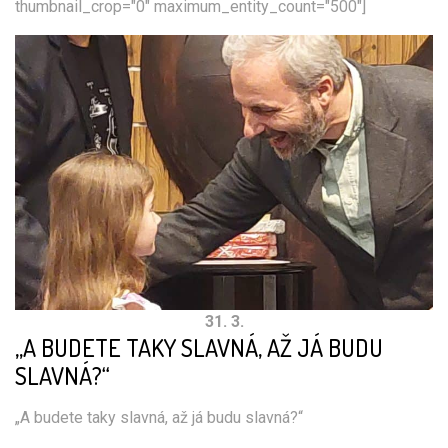
thumbnail_crop="0" maximum_entity_count="500"]
31. 3.
„A BUDETE TAKY SLAVNÁ, AŽ JÁ BUDU
SLAVNÁ?“
„A budete taky slavná, až já budu slavná?“