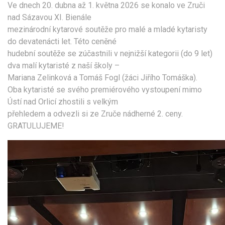
Ve dnech 20. dubna až 1. května 2026 se konalo ve Zruči
nad Sázavou XI. Bienále
mezinárodní kytarové soutěže pro malé a mladé kytaristy
do devatenácti let. Této ceněné
hudební soutěže se zúčastnili v nejnižší kategorii (do 9 let)
dva malí kytaristé z naší školy –
Mariana Zelinková a Tomáš Fogl (žáci Jiřího Tomáška).
Oba kytaristé se svého premiérového vystoupení mimo
Ústí nad Orlicí zhostili s velkým
přehledem a odvezli si ze Zruče nádherné 2. ceny.
GRATULUJEME!