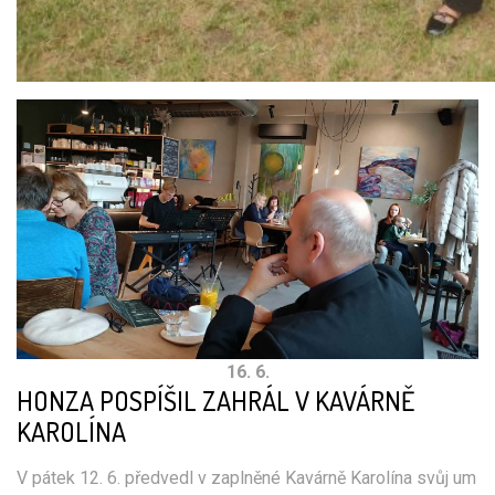
16. 6.
HONZA POSPÍŠIL ZAHRÁL V KAVÁRNĚ
KAROLÍNA
V pátek 12. 6. předvedl v zaplněné Kavárně Karolína svůj um