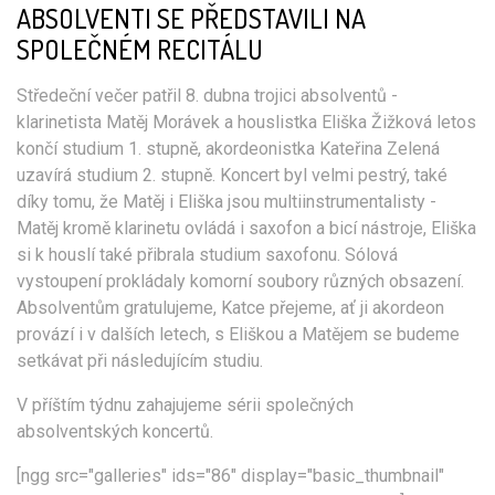
ABSOLVENTI SE PŘEDSTAVILI NA
SPOLEČNÉM RECITÁLU
Středeční večer patřil 8. dubna trojici absolventů -
klarinetista Matěj Morávek a houslistka Eliška Žižková letos
končí studium 1. stupně, akordeonistka Kateřina Zelená
uzavírá studium 2. stupně. Koncert byl velmi pestrý, také
díky tomu, že Matěj i Eliška jsou multiinstrumentalisty -
Matěj kromě klarinetu ovládá i saxofon a bicí nástroje, Eliška
si k houslí také přibrala studium saxofonu. Sólová
vystoupení prokládaly komorní soubory různých obsazení.
Absolventům gratulujeme, Katce přejeme, ať ji akordeon
provází i v dalších letech, s Eliškou a Matějem se budeme
setkávat při následujícím studiu.
V příštím týdnu zahajujeme sérii společných
absolventských koncertů.
[ngg src="galleries" ids="86" display="basic_thumbnail"