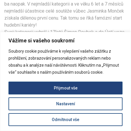
ba naopak. V nejmladší kategorii a ve věku 6 let a 7 měsíců
nejmladší účastnice celé soutěže vůbec Jasminka Monček
získala dělenou první cenu. Tak tomu se říká famózní start
hudební kariéry!
Svoji kategorii vyhrál i 17letý Šimon Doubek a do Ústí veze
rovněž první cenu. Odbornou porotu zaujal soustředěným
Vážíme si vašeho soukromí
výkonem i velmi muzikálním projevem. Akordeonové trio
Soubory cookie používáme k vylepšení vašeho zážitku z
Katka Zelená, Šimon Doubek, Tomáš Pirkl strhujícím
prohlížení, zobrazování personalizovaných reklam nebo
vystoupením plným energie rovněž vyhrálo svoji kategorii a
obsahu a k analýze naší návštěvnosti. Kliknutím na „Přijmout
stvrdili tak zlatý ústecký hattrick.
vše“ souhlasíte s naším používáním souborů cookie.
Všem soutěžícím srdečně blahopřejeme k báječným
výkonům, skvělé reprezentaci školy i města a přejeme
hodně dalších hudebních úspěchů!
Přijmout vše
Paní učitelce Lence Lipenské děkujeme za zodpovědnou
pedagogickou přípravu.
Nastavení
[ngg src="galleries" ids="84" display="basic_thumbnail"
Odmítnout vše
thumbnail_crop="0" maximum_entity_count="500"]