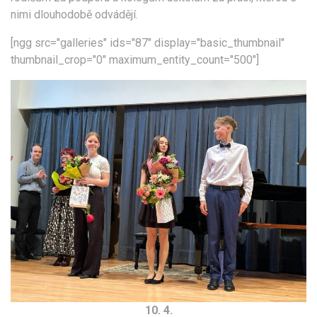
nimi dlouhodobě odvádějí.
[ngg src="galleries" ids="87" display="basic_thumbnail"
thumbnail_crop="0" maximum_entity_count="500"]
10. 4.