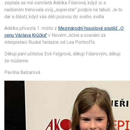
zeptala se mě osmiletá Adélka Fišerová, když si s
nadšením trénovala svůj „superstar“ podpis na tabuli. Je to
dar a štěstí, když vás děti pozvou do svého světa.
Adélka přivezla 1. místo z
Mezinárodní houslová soutěž ,,O
cenu Václava Krůčka"
v Novém Jičíně a ocenění za
interpretaci Ruské fantazie od Lea Portnoffa.
Děkuji paní učitelce Evě Felgrové, děkuji Fišerovým, děkuji
že můžeme.
Pavlína Balcarová