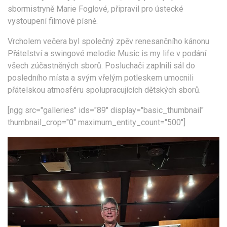
sbormistryně Marie Foglové, připravil pro ústecké
vystoupení filmové písně.
Vrcholem večera byl společný zpěv renesančního kánonu
Přátelství a swingové melodie Music is my life v podání
všech zúčastněných sborů. Posluchači zaplnili sál do
posledního místa a svým vřelým potleskem umocnili
přátelskou atmosféru spolupracujících dětských sborů.
[ngg src="galleries" ids="89" display="basic_thumbnail"
thumbnail_crop="0" maximum_entity_count="500"]