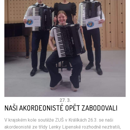
27. 3.
NAŠI AKORDEONISTÉ OPĚT ZABODOVALI
V krajském kole soutěže ZUŠ v Králíkách 26.3. se naši
akordeonisté ze třídy Lenky Lipenské rozhodně neztratili,