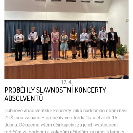
17. 4.
PROBĚHLY SLAVNOSTNÍ KONCERTY
ABSOLVENTŮ
Dubnové absolventské koncerty žáků hudebního oboru naší
ZUŠ jsou za námi – proběhly ve středu 15. a čtvrtek 16.
dubna. Děkujeme všem účinkujícím za jejich vystoupení,
rodičům za podporu a kolegům učitelům za práci, kterou s