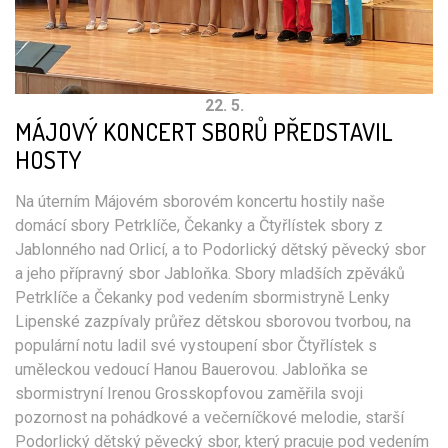
22. 5.
MÁJOVÝ KONCERT SBORŮ PŘEDSTAVIL
HOSTY
Na úterním Májovém sborovém koncertu hostily naše
domácí sbory Petrklíče, Čekanky a Čtyřlístek sbory z
Jablonného nad Orlicí, a to Podorlický dětský pěvecký sbor
a jeho přípravný sbor Jabloňka. Sbory mladších zpěváků
Petrklíče a Čekanky pod vedením sbormistryně Lenky
Lipenské zazpívaly průřez dětskou sborovou tvorbou, na
populární notu ladil své vystoupení sbor Čtyřlístek s
uměleckou vedoucí Hanou Bauerovou. Jabloňka se
sbormistryní Irenou Grosskopfovou zaměřila svoji
pozornost na pohádkové a večerníčkové melodie, starší
Podorlický dětský pěvecký sbor, který pracuje pod vedením