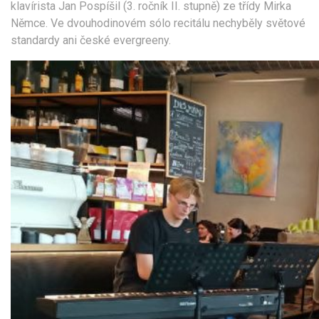
klavírista Jan Pospíšil (3. ročník II. stupně) ze třídy Mirka
Němce. Ve dvouhodinovém sólo recitálu nechyběly světové
standardy ani české evergreeny.