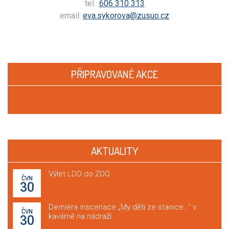
tel.:
606 310 313
email:
eva.sykorova@zusuo.cz
PŘIPRAVOVANÉ AKCE
AKTUALITY
Výlet LDO do ZOO
ČVN
30
Derniéra inscenace „My děti ze stanice…“ v
ČVN
kavárně na nádraží.
30