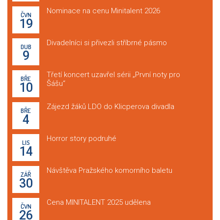
Nominace na cenu Minitalent 2026
ČVN
19
Divadelníci si přivezli stříbrné pásmo
DUB
9
Třetí koncert uzavřel sérii „První noty pro
BŘE
Šášu“
10
Zájezd žáků LDO do Klicperova divadla
BŘE
4
Horror story podruhé
LIS
14
Návštěva Pražského komorního baletu
ZÁŘ
30
Cena MINITALENT 2025 udělena
ČVN
26