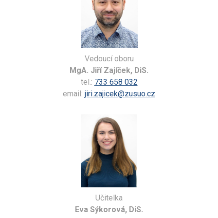
Vedoucí oboru
MgA. Jiří Zajíček, DiS.
tel.:
733 658 032
email:
jiri.zajicek@zusuo.cz
Učitelka
Eva Sýkorová, DiS.