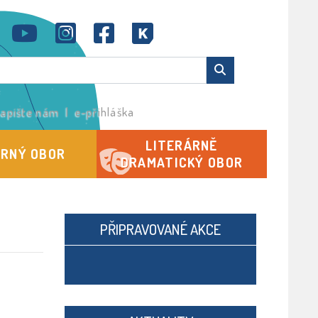
apište nám
|
e-přihláška
LITERÁRNĚ
RNÝ OBOR
DRAMATICKÝ OBOR
PŘIPRAVOVANÉ AKCE