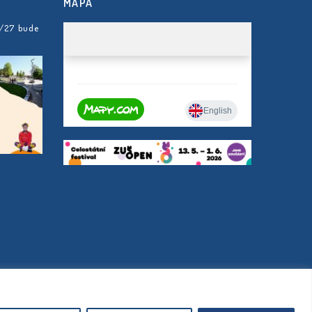
MAPA
6/27 bude