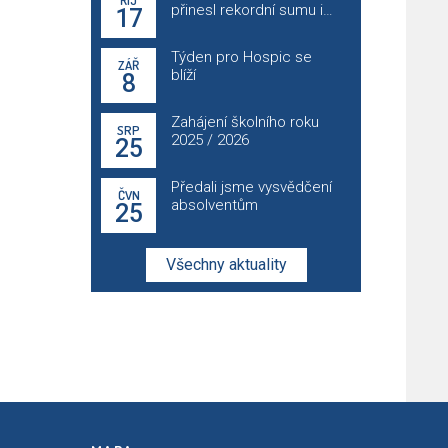
přinesl rekordní sumu i
17
nevšední zážitky
Týden pro Hospic se
ZÁŘ
blíží
8
Zahájení školního roku
SRP
2025 / 2026
25
Předali jsme vysvědčení
ČVN
absolventům
25
Všechny aktuality