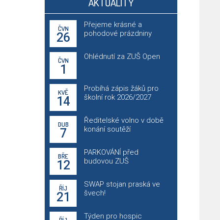
AKTUALITY
Přejeme krásné a
ČVN
pohodové prázdniny
26
Ohlédnutí za ZUŠ Open
ČVN
1
Probíhá zápis žáků pro
KVĚ
školní rok 2026/2027
14
Ředitelské volno v době
DUB
konání soutěží
7
PARKOVÁNÍ před
BŘE
budovou ZUŠ
12
SWAP stojan praská ve
ŘÍJ
švech!
21
Týden pro hospic
ŘÍJ