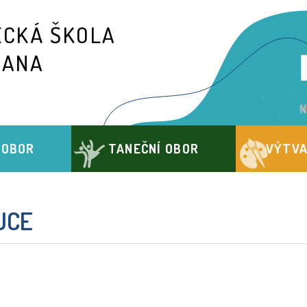
ECKÁ ŠKOLA
IANA
N
 OBOR
TANEČNÍ OBOR
VÝTVA
UCE