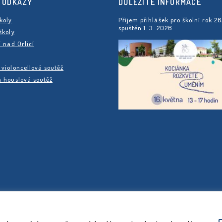
 ODKAZY
DŮLEŽITÉ INFORMACE
koly
Příjem přihlášek pro školní rok 2
spuštěn 1. 3. 2026
školy
í nad Orlicí
violoncellová soutěž
 houslová soutěž