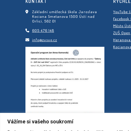
KONTAKT
RYCHLÉ
Základní umělecká škola Jaroslava
YouTube š
Kociana Smetanova 1500 Ústí nad
Facebook 
Orlicí, 562 01
Město Úst
605 476 148
ZUŠ Open
info@zusuo.cz
Heranova 
Kocianova
Vážíme si vašeho soukromí