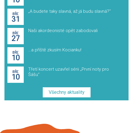
„A budete taky slavná, až já budu slavná?“
BŘE
31
Naši akordeonisté opět zabodovali
BŘE
27
…a příště zkusím Kocianku!
BŘE
10
Třetí koncert uzavřel sérii „První noty pro
BŘE
Šášu“
10
Všechny aktuality