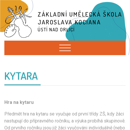
ZÁKLADNÍ UMĚLECKÁ ŠKOLA
JAROSLAVA KOCIANA
ÚSTÍ NAD ORLICÍ
KYTARA
Hra na kytaru
Předmět hra na kytaru se vyučuje od první třídy ZŠ, kdy žáci
nastupují do přípravného ročníku, a výuka probíhá skupinově.
Od prvního ročníku jsou již žáci vyučováni individuálně (nebo