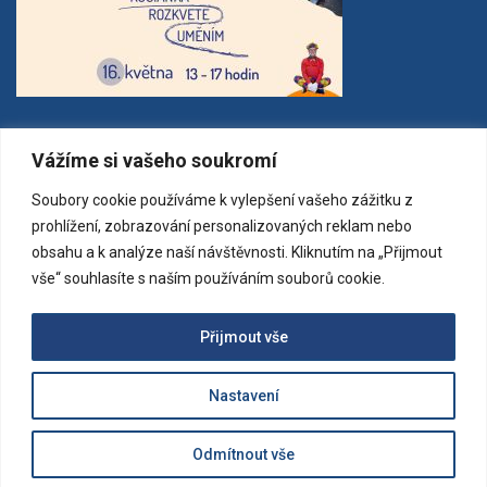
MAPA
Vážíme si vašeho soukromí
Soubory cookie používáme k vylepšení vašeho zážitku z
prohlížení, zobrazování personalizovaných reklam nebo
obsahu a k analýze naší návštěvnosti. Kliknutím na „Přijmout
vše“ souhlasíte s naším používáním souborů cookie.
Přijmout vše
Nastavení
Všechna práva vyhrazena. Copyright © 2023 Základní umělecká
Odmítnout vše
škola Jaroslava Kociana | CREAT
OG-SOFT