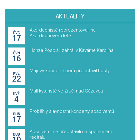
AKTUALITY
Akordeonisté reprezentovali na
ČVC
Akordeonovém létě
17
Honza Pospíšil zahrál v Kavárně Karolína
ČVN
16
Májový koncert sborů představil hosty
KVĚ
22
Malí kytaristé ve Zruči nad Sázavou
KVĚ
4
Proběhly slavnostní koncerty absolventů
DUB
17
Absolventi se představili na společném
DUB
recitálu
10