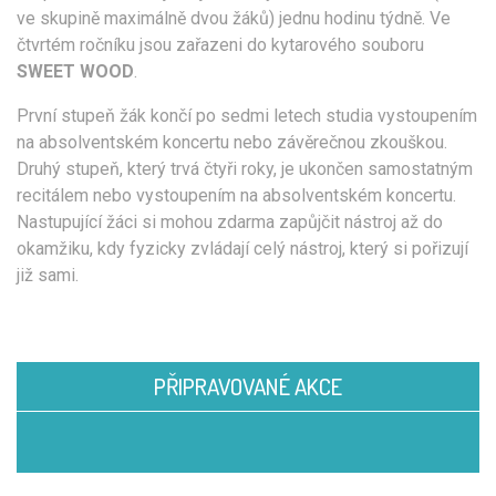
ve skupině maximálně dvou žáků) jednu hodinu týdně. Ve
čtvrtém ročníku jsou zařazeni do kytarového souboru
SWEET WOOD
.
První stupeň žák končí po sedmi letech studia vystoupením
na absolventském koncertu nebo závěrečnou zkouškou.
Druhý stupeň, který trvá čtyři roky, je ukončen samostatným
recitálem nebo vystoupením na absolventském koncertu.
Nastupující žáci si mohou zdarma zapůjčit nástroj až do
okamžiku, kdy fyzicky zvládají celý nástroj, který si pořizují
již sami.
PŘIPRAVOVANÉ AKCE