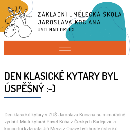
ZÁKLADNÍ UMĚLECKÁ ŠKOLA
JAROSLAVA KOCIANA
ÚSTÍ NAD ORLICÍ
DEN KLASICKÉ KYTARY BYL
ÚSPĚŠNÝ :-)
Den klasické kytary v ZUŠ Jaroslava Kociana se mimořádně
vydařil. Mistr kytarář Pavel Křiha z Českých Budějovic a
koncertní kytarista Jiři Meca z Opavy byli hosty ústecké