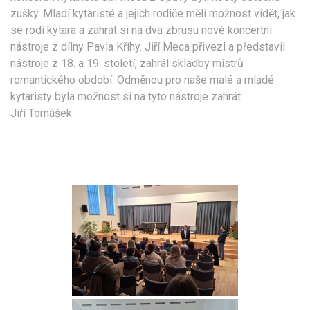
zušky. Mladí kytaristé a jejich rodiče měli možnost vidět, jak
se rodí kytara a zahrát si na dva zbrusu nové koncertní
nástroje z dílny Pavla Kříhy. Jiří Meca přivezl a představil
nástroje z 18. a 19. století, zahrál skladby mistrů
romantického období. Odměnou pro naše malé a mladé
kytaristy byla možnost si na tyto nástroje zahrát.
Jiří Tomášek