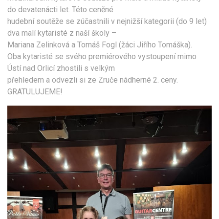
do devatenácti let. Této ceněné
hudební soutěže se zúčastnili v nejnižší kategorii (do 9 let)
dva malí kytaristé z naší školy –
Mariana Zelinková a Tomáš Fogl (žáci Jiřího Tomáška).
Oba kytaristé se svého premiérového vystoupení mimo
Ústí nad Orlicí zhostili s velkým
přehledem a odvezli si ze Zruče nádherné 2. ceny.
GRATULUJEME!