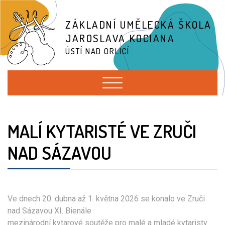
ZÁKLADNÍ UMĚLECKÁ ŠKOLA
JAROSLAVA KOCIANA
ÚSTÍ NAD ORLICÍ
MALÍ KYTARISTÉ VE ZRUČI
NAD SÁZAVOU
Ve dnech 20. dubna až 1. května 2026 se konalo ve Zruči
nad Sázavou XI. Bienále
mezinárodní kytarové soutěže pro malé a mladé kytaristy