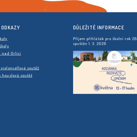
 ODKAZY
DŮLEŽITÉ INFORMACE
koly
Příjem přihlášek pro školní rok 2
spuštěn 1. 3. 2026
školy
í nad Orlicí
violoncellová soutěž
 houslová soutěž