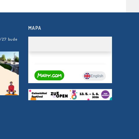
MAPA
6/27 bude