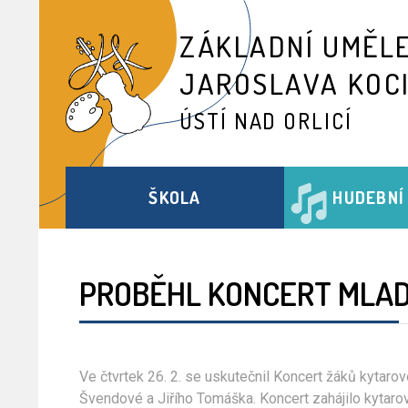
ZÁKLADNÍ UMĚL
JAROSLAVA KOC
ÚSTÍ NAD ORLICÍ
ŠKOLA
HUDEBNÍ
PROBĚHL KONCERT MLAD
Ve čtvrtek 26. 2. se uskutečnil Koncert žáků kytar
Švendové a Jiřího Tomáška. Koncert zahájilo kytaro