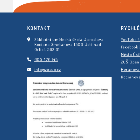
KONTAKT
RYCHLÉ
Základní umělecká škola Jaroslava
YouTube š
Kociana Smetanova 1500 Ústí nad
Facebook 
Orlicí, 562 01
Město Úst
605 476 148
ZUŠ Open
info@zusuo.cz
Heranova 
Kocianova