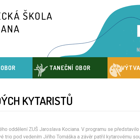
ECKÁ ŠKOLA
IANA
N
 OBOR
TANEČNÍ OBOR
VÝTVA
ÝCH KYTARISTŮ
ového oddělení ZUŠ Jaroslava Kociana. V programu se představilo
vé trio pod vedením Jiřího Tomáška a závěr patřil kytarovému s