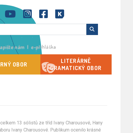
apište nám
|
e-přihláška
LITERÁRNĚ
RNÝ OBOR
DRAMATICKÝ OBOR
 celkem 13 sólistů ze tříd Ivany Charousové, Hany
ouboru Ivany Charousové. Publikum ocenilo krásné