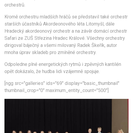
orchestrů.
Kromě orchestru mladších hráčů se představil také orchestr
starších účastníků Akordeonového léta Litomyšl, dále
Hradecký akordeonový orchestr a na závěr domácí orchestr
Safari ze ZUŠ Střezina Hradec Králové. Všechny orchestry
dirigoval báječný a všemi milovaný Radek Škeřík, autor
mnoha úprav skladeb pro zmíněné orchestry.
Odpoledne plné energetických rytmů i zpěvných kantilén
opět dokázalo, že hudba lidi vzájemně spojuje.
[ngg src="galleries" ids="69" display="basic_thumbnail"
thumbnail_crop="0" maximum_entity_count="500"]