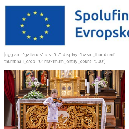
[ngg src="galleries" ids="62" display="basic_thumbnail"
thumbnail_crop="0" maximum_entity_count="500"]