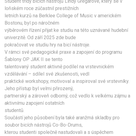
Student třídy bicích nástrojů Lindy Gregarové, který se v
loňském roce zúčastnil prestižních
letních kurzů na Berklee College of Music v americkém
Bostonu, byl po náročném
výběrovém řízení přijat ke studiu na této uznávané hudební
univerzitě. Od září 2025 zde bude
pokračovat ve studiu hry na bicí nástroje.
V rámci své pedagogické praxe a zapojení do programu
Šablony OP JAK II se tento
talentovaný student aktivně podílel na vrstevnickém
vzdělávání – sdílel své zkušenosti, vedl
praktické workshopy, motivoval a inspiroval své vrstevníky.
Jeho přístup byl velmi přirozený,
partnerský a zároveň odborný, což vedlo k velkému zájmu a
aktivnímu zapojení ostatních
studentů.
Součástí jeho působení byla také aranžmá skladby pro
soubor bicích nástrojů Co-Bo-Drums,
kterou studenti společně nastudovali a s úspěchem