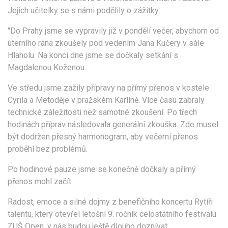
Jejich učitelky se s námi podělily o zážitky:
"Do Prahy jsme se vypravily již v pondělí večer, abychom od
úterního rána zkoušely pod vedením Jana Kučery v sále
Hlaholu. Na konci dne jsme se dočkaly setkání s
Magdalenou Koženou.
Ve středu jsme zažily přípravy na přímý přenos v kostele
Cyrila a Metoděje v pražském Karlíně. Více času zabraly
technické záležitosti než samotné zkoušení. Po třech
hodinách příprav následovala generální zkouška. Zde musel
být dodržen přesný harmonogram, aby večerní přenos
proběhl bez problémů.
Po hodinové pauze jsme se konečně dočkaly a přímý
přenos mohl začít.
Radost, emoce a silné dojmy z benefičního koncertu Rytíři
talentu, který otevřel letošní 9. ročník celostátního festivalu
ZUŠ Open, v nás budou ještě dlouho doznívat.