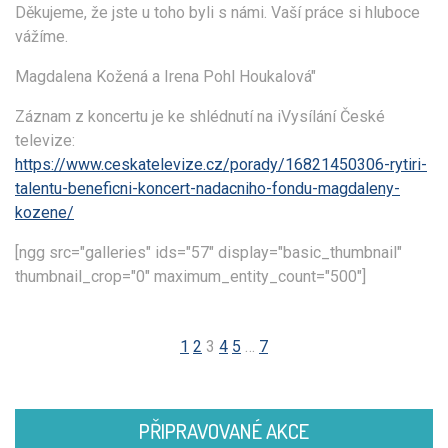
Děkujeme, že jste u toho byli s námi. Vaší práce si hluboce
vážíme.
Magdalena Kožená a Irena Pohl Houkalová"
Záznam z koncertu je ke shlédnutí na iVysílání České
televize:
https://www.ceskatelevize.cz/porady/16821450306-rytiri-
talentu-beneficni-koncert-nadacniho-fondu-magdaleny-
kozene/
[ngg src="galleries" ids="57" display="basic_thumbnail"
thumbnail_crop="0" maximum_entity_count="500"]
1
2
3
4
5
…
7
PŘIPRAVOVANÉ AKCE