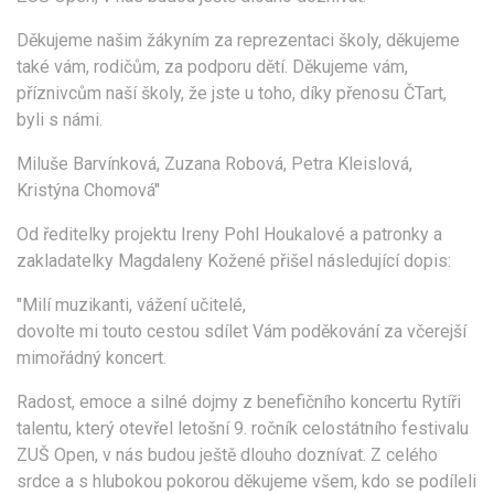
Děkujeme našim žákyním za reprezentaci školy, děkujeme
také vám, rodičům, za podporu dětí. Děkujeme vám,
příznivcům naší školy, že jste u toho, díky přenosu ČTart,
byli s námi.
Miluše Barvínková, Zuzana Robová, Petra Kleislová,
Kristýna Chomová"
Od ředitelky projektu Ireny Pohl Houkalové a patronky a
zakladatelky Magdaleny Kožené přišel následující dopis:
"Milí muzikanti, vážení učitelé,
dovolte mi touto cestou sdílet Vám poděkování za včerejší
mimořádný koncert.
Radost, emoce a silné dojmy z benefičního koncertu Rytíři
talentu, který otevřel letošní 9. ročník celostátního festivalu
ZUŠ Open, v nás budou ještě dlouho doznívat. Z celého
srdce a s hlubokou pokorou děkujeme všem, kdo se podíleli