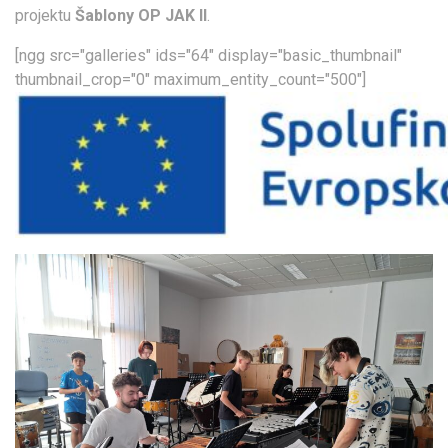
projektu
Šablony OP JAK II
.
[ngg src="galleries" ids="64" display="basic_thumbnail"
thumbnail_crop="0" maximum_entity_count="500"]