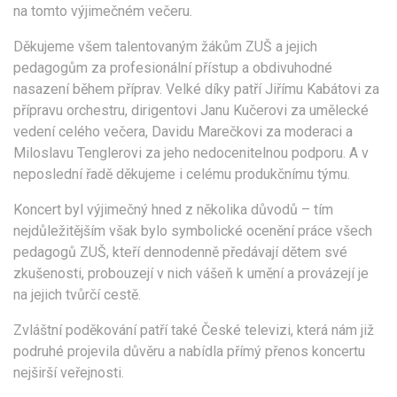
na tomto výjimečném večeru.
Děkujeme všem talentovaným žákům ZUŠ a jejich
pedagogům za profesionální přístup a obdivuhodné
nasazení během příprav. Velké díky patří Jiřímu Kabátovi za
přípravu orchestru, dirigentovi Janu Kučerovi za umělecké
vedení celého večera, Davidu Marečkovi za moderaci a
Miloslavu Tenglerovi za jeho nedocenitelnou podporu. A v
neposlední řadě děkujeme i celému produkčnímu týmu.
Koncert byl výjimečný hned z několika důvodů – tím
nejdůležitějším však bylo symbolické ocenění práce všech
pedagogů ZUŠ, kteří dennodenně předávají dětem své
zkušenosti, probouzejí v nich vášeň k umění a provázejí je
na jejich tvůrčí cestě.
Zvláštní poděkování patří také České televizi, která nám již
podruhé projevila důvěru a nabídla přímý přenos koncertu
nejširší veřejnosti.