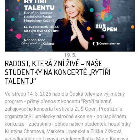
19. 5.
RADOST, KTERÁ ZNÍ ŽIVĚ – NAŠE
STUDENTKY NA KONCERTĚ „RYTÍŘI
TALENTU“
Ve středu 14. 5. 2025 nabídla Česká televize výjimečný
program - přímý přenos z koncertu "Rytíři talentu",
zahajovacího koncertu festivalu ZUŠ Open. Prestižní a
organizačně i umělecky náročné akce se - po úspěšném
konkurzu - zúčastnila i pětice našich studentek: houslistky
Kristýna Chomová, Markéta Lipenská a Eliška Žižková,
violistka Viktorie Luxová a violoncellistka Marie Kaucová.