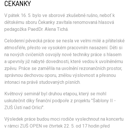
ČEKANKY
V pátek 16. 5. bylo ve sborové zkušebně rušno, neboť k
dětskému sboru Čekanky zavítala renomovaná hlasová
pedagožka PaedDr. Alena Tichá.
Celodenní pěvecká práce se nesla ve velmi milé a přátelské
atmosféře, přesto ve vysokém pracovním nasazení. Děti si
na nových cvičeních osvojily nové techniky práce s hlasem
a upevnily již nabyté dovednosti, které vedou k uvolněnému
zpěvu. Práce se zaměřila na uvolnění rezonančních prostor,
správnou dechovou oporu, znělou výslovnost a přesnou
intonaci na právě studovaných písních.
Květnový seminář byl druhou etapou, který se mohl
uskutečnit díky finanční podpoře z projektu "Šablony II -
ZUŠ Ústí nad Orlicí".
Výsledek práce budou moci rodiče vyslechnout na koncertu
v rámci ZUŠ OPEN ve čtvrtek 22. 5. od 17 hodin před