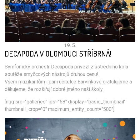
19. 5.
DECAPODA V OLOMOUCI STŘÍBRNÁ!
Symfonický orchestr Decapoda přivezl z ústředního kola
soutěže smyčcových nástrojů druhou cenu!
Všem muzikantům i paní učitelce Barvínkové gratulujeme a
děkujeme, že rozšiřují dobré jméno naší školy.
[ngg src="galleries" ids="58" display="basic_thumbnail"
thumbnail_crop="0" maximum_entity_count="500"]