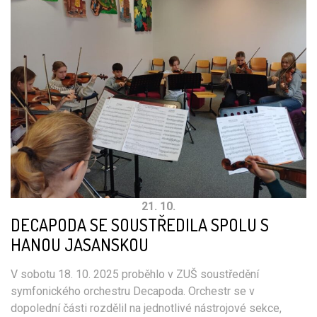
21. 10.
DECAPODA SE SOUSTŘEDILA SPOLU S
HANOU JASANSKOU
V sobotu 18. 10. 2025 proběhlo v ZUŠ soustředění
symfonického orchestru Decapoda. Orchestr se v
dopolední části rozdělil na jednotlivé nástrojové sekce,