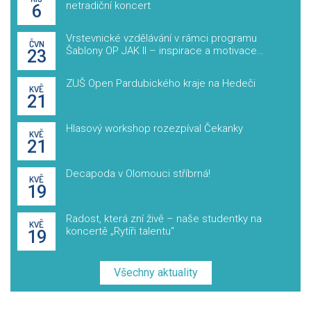
netradiční koncert
6
Vrstevnické vzdělávání v rámci programu
ČVN
Šablony OP JAK II – inspirace a motivace
23
zpraxe studenta bicích nástrojů
ZUŠ Open Pardubického kraje na Hedeči
KVĚ
21
Hlasový workshop rozezpíval Čekanky
KVĚ
21
Decapoda v Olomouci stříbrná!
KVĚ
19
Radost, která zní živě – naše studentky na
KVĚ
koncertě „Rytíři talentu“
19
Všechny aktuality