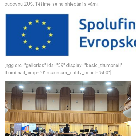
budovou ZUŠ. Těšíme se na shledání s vámi.
[ngg src="galleries" ids="59" display="basic_thumbnail"
thumbnail_crop="0" maximum_entity_count="500"]