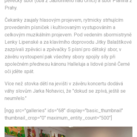
pěvecký sbor (oba z Jablonného nad Orlicí) a sbor Planina z
Prahy.
Čekanky zaujaly hlasovým projevem, rytmicky strhujícím
provedením písniček i kultivovaným vystupováním a
celkovým muzikálním projevem. Pod vedením sbormistryně
Lenky Lipenské a za klavírního doprovodu Jitky Balaštíkové
zazpívali zpěváci a zpěvačky 5 písní pro dětský sbor, v
závěru vystoupení pak všechny sbory spojily síly při
společném přednesu kánonu Halleluja a lidové písně Černé
oči jděte spát.
Více než stovka dětí na jevišti v závěru koncertu dodává
váhy slovům Jarka Nohavici, že "dokud se zpívá, ještě se
neumřelo."
[ngg src="galleries" ids="68" display="basic_thumbnail"
thumbnail_crop="0" maximum_entity_count="500"]