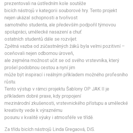
prezentovali na ústředním kole soutěže
bicích nástrojů v kategorii souborové hry. Tento projekt
nejen ukázal schopnosti a tvořivost
samotného studenta, ale především podpořil týmovou
spolupráci, umělecké nasazení a chuť
ostatních studentů dále se rozvíjet.
Zpětná vazba od zúčastněných žáků byla velmi pozitivní –
oceňovali nejen odbornou úroveň,
ale zejména možnost učit se od svého vrstevníka, který
prošel podobnou cestou a nyní jim
může být inspirací i reálným příkladem možného profesního
růstu.
Tento výstup v rámci projektu Šablony OP JAK II je
příkladem dobré praxe, kdy propojení
mezinárodní zkušenosti, vrstevnického přístupu a umělecké
kreativity vede k výraznému
posunu v kvalitě výuky i atmosféře ve třídě.
Za třídu bicích nástrojů Linda Gregaová, DiS.