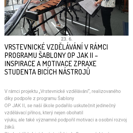
23. 6.
VRSTEVNICKÉ VZDĚLÁVÁNÍ V RÁMCI
PROGRAMU ŠABLONY OP JAK II –
INSPIRACE A MOTIVACE ZPRAXE
STUDENTA BICÍCH NÁSTROJŮ
V rámci projektu „Vrstevnické vzdělávání“, realizovaného
díky podpoře z programu Šablony
OP JAK II, se naší škole podařilo uskutečnit jedinečný
vzdělávací přínos, který nejen obohatil
výuku, ale také významně podpořil motivaci a osobní rozvoj
žáků.