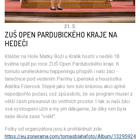
21. 5.
ZUŠ OPEN PARDUBICKÉHO KRAJE NA
HEDEČI
Klášter na Hoře Matky Boží u Králík hostil v neděli 18.
května opět po roce ZUŠ Open Pardubického kraje. K
tomuto uměleckému happeningu přispěli i naši žáci -
tanečnice pod vedením Pavlíny Lipenské a houslistka
Adélka Fišerová. Stejně jako loni tuto krásnou akci úplně
nepodpořilo počasí, což způsobilo, že se program musel z
větší části přesunout do vnitřních prostor. I tak si naši žáci
svá vystoupení užili a my jim děkujeme, že díky nim byla
naše škola zase "vidět".
Fotky od organizátora jsou k prohlédnutí zde:
https://eu.zonerama.com/tomasblahafoto/Album/13295924