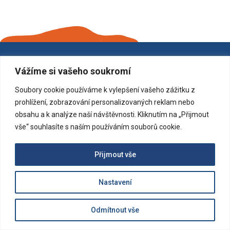
KONTAKT
Vážíme si vašeho soukromí
Základní umělecká škola Jaroslava Kociana Smetanova
Soubory cookie používáme k vylepšení vašeho zážitku z
1500 Ústí nad Orlicí, 562 01
prohlížení, zobrazování personalizovaných reklam nebo
605 476 148
obsahu a k analýze naší návštěvnosti. Kliknutím na „Přijmout
vše“ souhlasíte s naším používáním souborů cookie.
info@zusuo.cz
Přijmout vše
Nastavení
Odmítnout vše