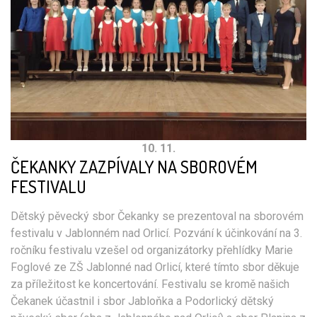
10. 11.
ČEKANKY ZAZPÍVALY NA SBOROVÉM
FESTIVALU
Dětský pěvecký sbor Čekanky se prezentoval na sborovém
festivalu v Jablonném nad Orlicí. Pozvání k účinkování na 3.
ročníku festivalu vzešel od organizátorky přehlídky Marie
Foglové ze ZŠ Jablonné nad Orlicí, které tímto sbor děkuje
za příležitost ke koncertování. Festivalu se kromě našich
Čekanek účastnil i sbor Jabloňka a Podorlický dětský