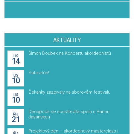
AKTUALITY
Šimon Doubek na Koncertu akordeonistů
LIS
14
Safaratón!
LIS
10
Čekanky zazpívaly na sborovém festivalu
LIS
10
Decapoda se soustředila spolu s Hanou
ŘÍJ
Jasanskou
21
Projektový den – akordeonový masterclass i
ŘÍJ