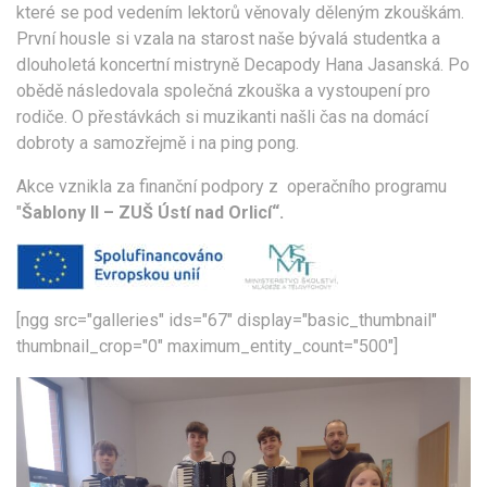
které se pod vedením lektorů věnovaly děleným zkouškám.
První housle si vzala na starost naše bývalá studentka a
dlouholetá koncertní mistryně Decapody Hana Jasanská. Po
obědě následovala společná zkouška a vystoupení pro
rodiče. O přestávkách si muzikanti našli čas na domácí
dobroty a samozřejmě i na ping pong.
Akce vznikla za finanční podpory z operačního programu
"
Šablony II – ZUŠ Ústí nad Orlicí“.
[ngg src="galleries" ids="67" display="basic_thumbnail"
thumbnail_crop="0" maximum_entity_count="500"]