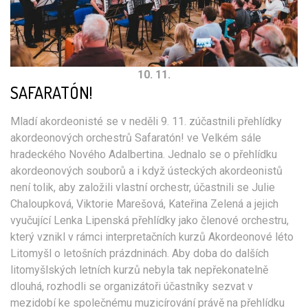
10. 11.
SAFARATÓN!
Mladí akordeonisté se v neděli 9. 11. zúčastnili přehlídky
akordeonových orchestrů Safaratón! ve Velkém sále
hradeckého Nového Adalbertina. Jednalo se o přehlídku
akordeonových souborů a i když ústeckých akordeonistů
není tolik, aby založili vlastní orchestr, účastnili se Julie
Chaloupková, Viktorie Marešová, Kateřina Zelená a jejich
vyučující Lenka Lipenská přehlídky jako členové orchestru,
který vznikl v rámci interpretačních kurzů Akordeonové léto
Litomyšl o letošních prázdninách. Aby doba do dalších
litomyšlských letních kurzů nebyla tak nepřekonatelně
dlouhá, rozhodli se organizátoři účastníky sezvat v
mezidobí ke společnému muzicírování právě na přehlídku