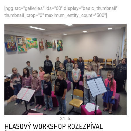
[ngg src="galleries" ids="60" display="basic_thumbnail"
thumbnail_crop="0" maximum_entity_count="500"]
21. 5.
HLASOVÝ WORKSHOP ROZEZPÍVAL