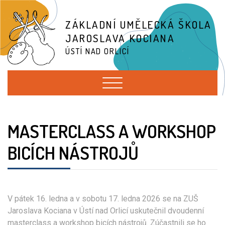
ZÁKLADNÍ UMĚLECKÁ ŠKOLA
JAROSLAVA KOCIANA
ÚSTÍ NAD ORLICÍ
MASTERCLASS A WORKSHOP
BICÍCH NÁSTROJŮ
V pátek 16. ledna a v sobotu 17. ledna 2026 se na ZUŠ
Jaroslava Kociana v Ústí nad Orlicí uskutečnil dvoudenní
masterclass a workshop bicích nástrojů. Zúčastnili se ho