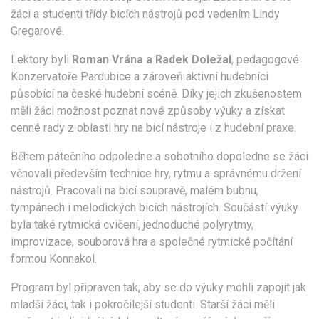
žáci a studenti třídy bicích nástrojů pod vedením Lindy
Gregarové.
Lektory byli
Roman Vrána a Radek Doležal
, pedagogové
Konzervatoře Pardubice a zároveň aktivní hudebníci
působící na české hudební scéně. Díky jejich zkušenostem
měli žáci možnost poznat nové způsoby výuky a získat
cenné rady z oblasti hry na bicí nástroje i z hudební praxe.
Během pátečního odpoledne a sobotního dopoledne se žáci
věnovali především technice hry, rytmu a správnému držení
nástrojů. Pracovali na bicí soupravě, malém bubnu,
tympánech i melodických bicích nástrojích. Součástí výuky
byla také rytmická cvičení, jednoduché polyrytmy,
improvizace, souborová hra a společné rytmické počítání
formou Konnakol.
Program byl připraven tak, aby se do výuky mohli zapojit jak
mladší žáci, tak i pokročilejší studenti. Starší žáci měli