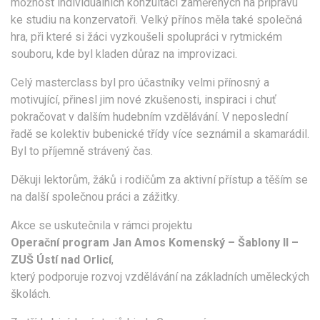
možnost individuálních konzultací zaměřených na přípravu
ke studiu na konzervatoři. Velký přínos měla také společná
hra, při které si žáci vyzkoušeli spolupráci v rytmickém
souboru, kde byl kladen důraz na improvizaci.
Celý masterclass byl pro účastníky velmi přínosný a
motivující, přinesl jim nové zkušenosti, inspiraci i chuť
pokračovat v dalším hudebním vzdělávání. V neposlední
řadě se kolektiv bubenické třídy více seznámil a skamarádil.
Byl to příjemně strávený čas.
Děkuji lektorům, žáků i rodičům za aktivní přístup a těším se
na další společnou práci a zážitky.
Akce se uskutečnila v rámci projektu
Operační program Jan Amos Komenský – Šablony II –
ZUŠ Ústí nad Orlicí
,
který podporuje rozvoj vzdělávání na základních uměleckých
školách.