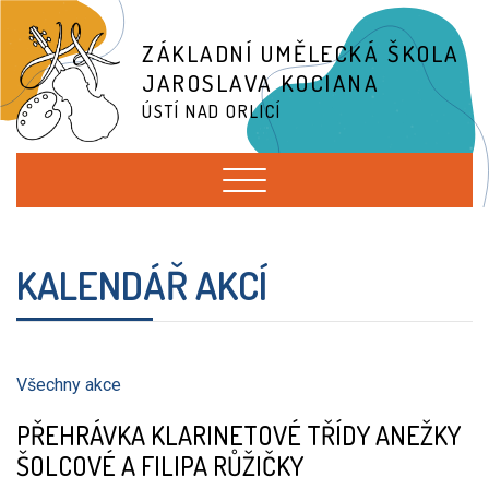
ZÁKLADNÍ UMĚLECKÁ ŠKOLA
JAROSLAVA KOCIANA
ÚSTÍ NAD ORLICÍ
KALENDÁŘ AKCÍ
Všechny akce
PŘEHRÁVKA KLARINETOVÉ TŘÍDY ANEŽKY
ŠOLCOVÉ A FILIPA RŮŽIČKY