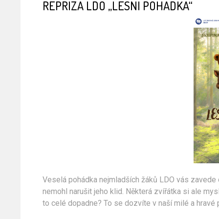
REPRÍZA LDO „LESNÍ POHÁDKA“
Veselá pohádka nejmladších žáků LDO vás zavede do
nemohl narušit jeho klid. Některá zvířátka si ale mys
to celé dopadne? To se dozvíte v naší milé a hravé