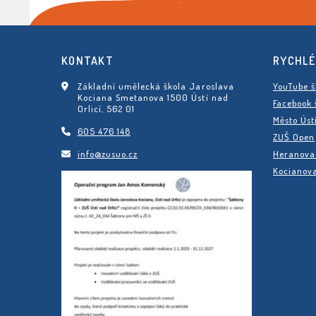
KONTAKT
RYCHLÉ
Základní umělecká škola Jaroslava
YouTube š
Kociana Smetanova 1500 Ústí nad
Facebook 
Orlicí, 562 01
Město Úst
605 476 148
ZUŠ Open
info@zusuo.cz
Heranova 
Kocianova