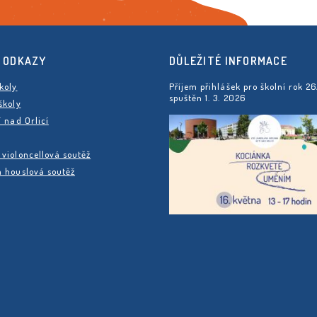
 ODKAZY
DŮLEŽITÉ INFORMACE
koly
Příjem přihlášek pro školní rok 2
spuštěn 1. 3. 2026
školy
í nad Orlicí
violoncellová soutěž
 houslová soutěž