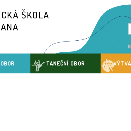
ECKÁ ŠKOLA
IANA
N
 OBOR
TANEČNÍ OBOR
VÝTVA