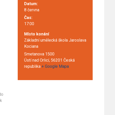
Datum:
8 června
Čas:
17:00
Místo konání
Základní umělecká škola Jaroslava
Kociana
Smetanova 1500
Ústí nad Orlicí
,
56201
Česká
republika
+ Google Mapa
do
ak