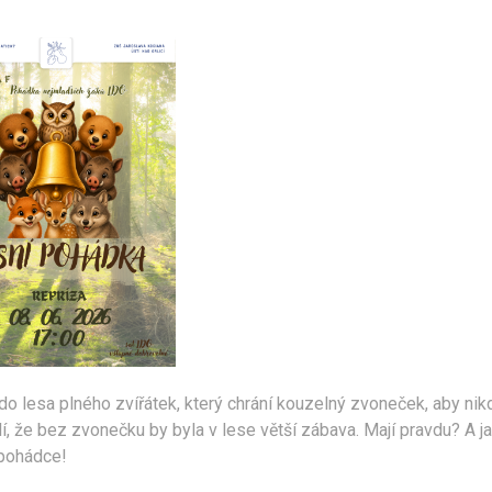
 lesa plného zvířátek, který chrání kouzelný zvoneček, aby nik
lí, že bez zvonečku by byla v lese větší zábava. Mají pravdu? A j
 pohádce!