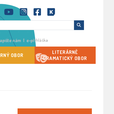
apište nám
|
e-přihláška
LITERÁRNĚ
RNÝ OBOR
DRAMATICKÝ OBOR