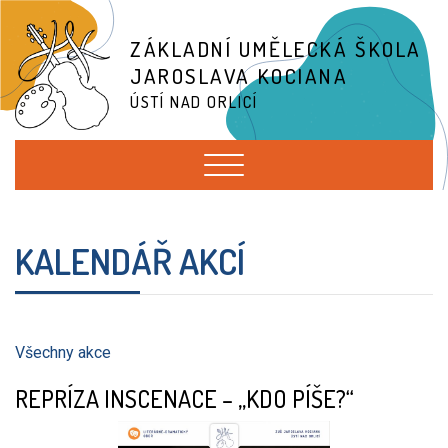
ZÁKLADNÍ UMĚLECKÁ ŠKOLA
JAROSLAVA KOCIANA
ÚSTÍ NAD ORLICÍ
KALENDÁŘ AKCÍ
Všechny akce
REPRÍZA INSCENACE – „KDO PÍŠE?“