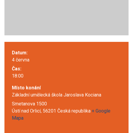
Datum:
4 června
Čas:
18:00
Místo konání
Základní umělecká škola Jaroslava Kociana
Smetanova 1500
Ústí nad Orlicí
,
56201
Česká republika
+ Google
Mapa