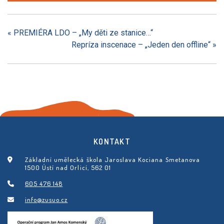
«
PREMIÉRA LDO – „My děti ze stanice…“
Repríza inscenace – „Jeden den offline“
»
KONTAKT
Základní umělecká škola Jaroslava Kociana Smetanova
1500 Ústí nad Orlicí, 562 01
605 476 148
info@zusuo.cz