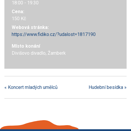
18:00 - 19:30
Cena:
150 Kč
Webová stránka:
https://www.fidiko.cz/?udalost=1817190
Místo konání
Divišovo divadlo, Žamberk
«
Koncert mladých umělců
Hudební besídka
»