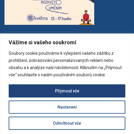
MAPA
Vážíme si vašeho soukromí
Soubory cookie používáme k vylepšení vašeho zážitku z
prohlížení, zobrazování personalizovaných reklam nebo
obsahu a k analýze naší návštěvnosti. Kliknutím na „Přijmout
vše“ souhlasíte s naším používáním souborů cookie.
Přijmout vše
Nastavení
Všechna práva vyhrazena. Copyright © 2023 Základní umělecká
Odmítnout vše
škola Jaroslava Kociana | CREAT
OG-SOFT