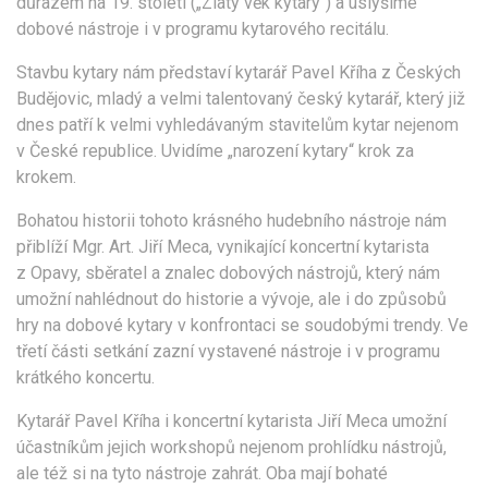
důrazem na 19. století („Zlatý věk kytary“) a uslyšíme
dobové nástroje i v programu kytarového recitálu.
Stavbu kytary nám představí kytarář Pavel Kříha z Českých
Budějovic, mladý a velmi talentovaný český kytarář, který již
dnes patří k velmi vyhledávaným stavitelům kytar nejenom
v České republice. Uvidíme „narození kytary“ krok za
krokem.
Bohatou historii tohoto krásného hudebního nástroje nám
přiblíží Mgr. Art. Jiří Meca, vynikající koncertní kytarista
z Opavy, sběratel a znalec dobových nástrojů, který nám
umožní nahlédnout do historie a vývoje, ale i do způsobů
hry na dobové kytary v konfrontaci se soudobými trendy. Ve
třetí části setkání zazní vystavené nástroje i v programu
krátkého koncertu.
Kytarář Pavel Kříha i koncertní kytarista Jiří Meca umožní
účastníkům jejich workshopů nejenom prohlídku nástrojů,
ale též si na tyto nástroje zahrát. Oba mají bohaté