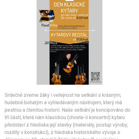
Srdečně zveme žáky i veřejnost na setkání s krásným,
hudebně bohatým a vyhledávaným nástrojem, který má
pestrou a členitou historii. Naše setkání je koncipováno do
tří částí, které nám klasickou (chcete-li koncertní) kytaru
představí z hlediska její stavby (materiály, postup výroby,
rozdíly v konstrukci), z hlediska historického vývoje s