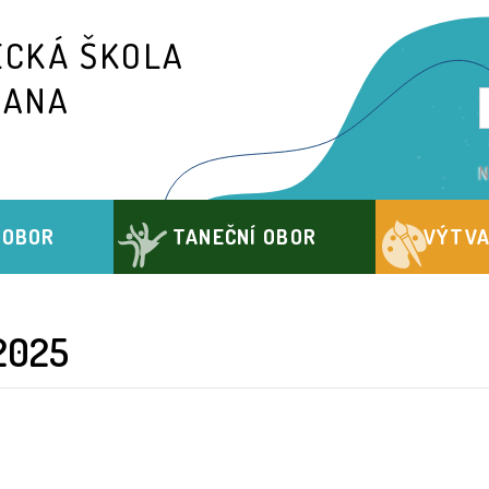
ECKÁ ŠKOLA
IANA
N
 OBOR
TANEČNÍ OBOR
VÝTVA
2025