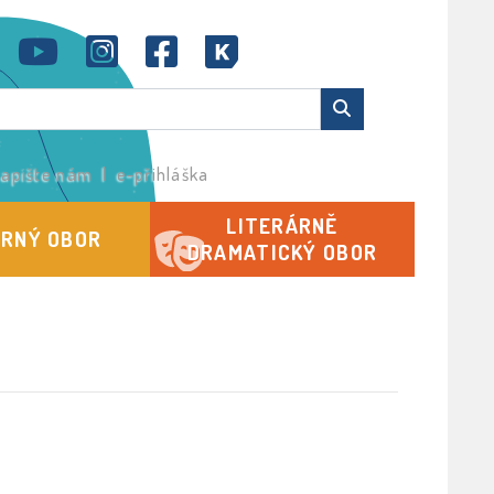
apište nám
|
e-přihláška
LITERÁRNĚ
RNÝ OBOR
DRAMATICKÝ OBOR