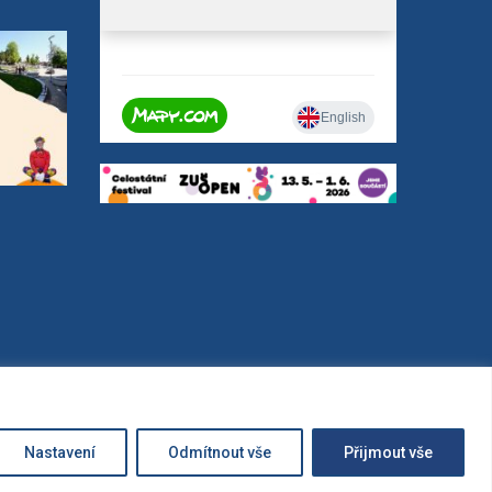
Nastavení
Odmítnout vše
Přijmout vše
a | CREAT
OG-SOFT