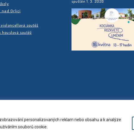
spuštěn 1. 3. 2026
školy
í nad Orlicí
violoncellová soutěž
 houslová soutěž
, zobrazování personalizovaných reklam nebo obsahu a k analýze
používáním souborů cookie.
hrazena. Copyright © 2023 Základní umělecká škola Jaroslava Kocian