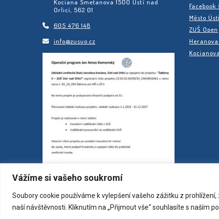
Kociana Smetanova 1500 Ústí nad
Facebook 
Orlicí, 562 01
Město Úst
605 476 148
ZUŠ Open
info@zusuo.cz
Heranova 
Kocianova
Vážíme si vašeho soukromí
Soubory cookie používáme k vylepšení vašeho zážitku z prohlížení
naší návštěvnosti. Kliknutím na „Přijmout vše“ souhlasíte s naším 
Všechna práva vy